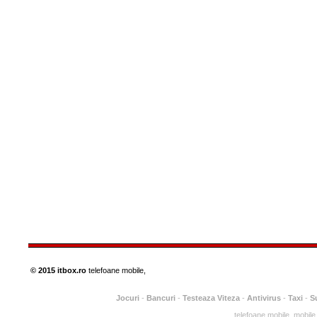
© 2015 itbox.ro
telefoane mobile,
Jocuri
-
Bancuri
-
Testeaza Viteza
-
Antivirus
-
Taxi
-
Su
telefoane mobile, mobile